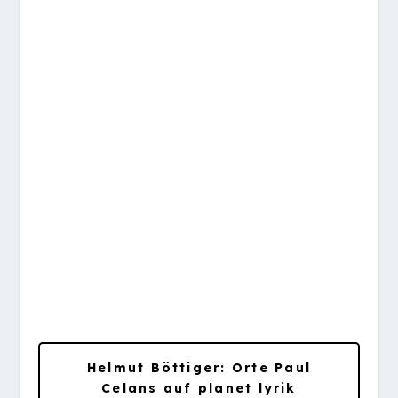
Eines Abends in der Dordogne, wo die Gestalten
und die Erinnerung Hölderlins ihn beschäftigten,
sagte er: »je suis la poésie.« An jenem Abend war
er aufgewühlt (an den übrigen Tagen eher
verschlossen und ausweichend). Schweigend
hörten wir ihm zu, während er diese pathetischen
Sätze vorbrachte.
Orte Paul
Celans
Helmut Böttiger: Orte Paul
Celans auf planet lyrik