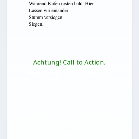
Während Kufen rosten bald. Hier
Lassen wir einander
Stumm versiegen.
Siegen.
Achtung! Call to Action.
Erkennen Sie das „Original“ und
schreiben Sie es in den Kommentar,
damit wir die Lücke füllen, denn hier soll
das Inspirationsgedicht nebst AutorIn
stehen, das Felix Philipp Ingold zu seiner
eigenen deutsch-deutschen Übersetzung,
Umdichtung oder gar Parodie
herausforderte.
Ab fünf richtigen
Gedichtwiedererkennungen schicken wir