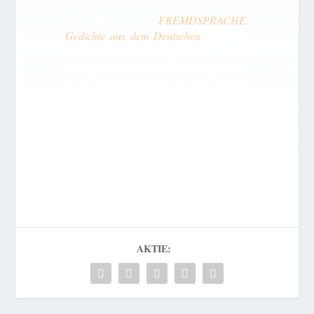
dem Lyrikkennner der -kennerin das
Originalbuch
FREMDSPRACHE.
Gedichte aus dem Deutschen
von Felix
Philipp Ingold, erschienen beim Rainer
Verlag und noch im Bleisatz gedruckt,
als Hauptgewinn gerne zu. 109 Gedichte
warten noch auf ihren Finder oder die
Finderin. Michael Gratz wurde schon 4
Mal fündig.
AKTIE: