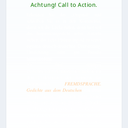
Achtung! Call to Action.
Erkennen Sie das „Original“ und
schreiben Sie es in den Kommentar,
damit wir die Lücke füllen, denn hier soll
das Inspirationsgedicht nebst AutorIn
stehen, das Felix Philipp Ingold zu seiner
eigenen deutsch-deutschen Übersetzung,
Umdichtung oder gar Parodie
herausforderte.
Ab fünf richtigen
Gedichtwiedererkennungen schicken wir
dem Lyrikkennner der -kennerin das
Originalbuch
FREMDSPRACHE.
Gedichte aus dem Deutschen
von Felix
Philipp Ingold, erschienen beim Rainer
Verlag und noch im Bleisatz gedruckt,
als Hauptgewinn gerne zu. 109 Gedichte
warten noch auf ihren Finder oder die
Finderin. Michael Gratz wurde schon 4
Mal fündig.