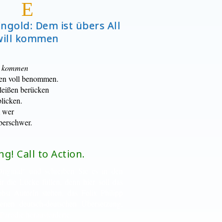
E
 Ingold: Dem ist übers All
will kommen
ll kommen
nen voll benommen.
leißen berücken
licken.
m wer
berschwer.
g! Call to Action.
riginal“ und schreiben Sie es in den
 die Lücke füllen, denn hier soll das
ebst AutorIn stehen, das Felix Philipp
genen deutsch-deutschen Übersetzung,
arodie herausforderte.