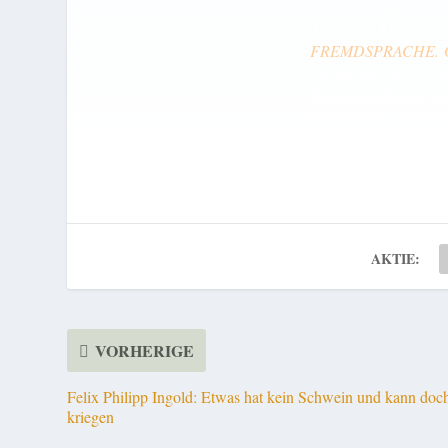
Ab fünf richtigen G
dem Lyrikkennner
FREMDSPRACHE. Ged
Philipp Ingold, ersc
Bleisatz gedruckt, a
warten noch auf ihr
Gratz wurde schon 4 
AKTIE:
VORHERIGE
Felix Philipp Ingold: Etwas hat kein Schwein und kann doc
kriegen