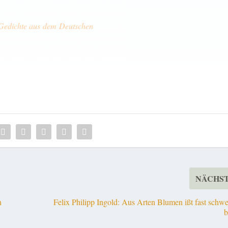
edichtwiedererkennungen schicken wir
 der -kennerin das Originalbuch
ichte aus dem Deutschen
von Felix
hienen beim Rainer Verlag und noch im
ls Hauptgewinn gerne zu. 109 Gedichte
en Finder oder die Finderin. Michael
Mal fündig.
NÄCHS
h
Felix Philipp Ingold: Aus Arten Blumen ißt fast schwe
b