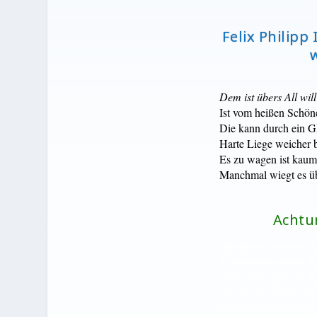
Felix Philipp
Dem ist übers All wi
Ist vom heißen Schö
Die kann durch ein G
Harte Liege weicher b
Es zu wagen ist kau
Manchmal wiegt es ü
Achtun
Erkennen Sie das „O
Kommentar, damit wir
Inspirationsgedicht n
Ingold zu seiner ei
Umdichtung oder gar P