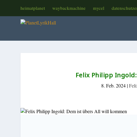
heimatplanet
waybackmachine
mycel
datenschutze
Felix Philipp Ingold
8. Feb. 2024
|
Feli