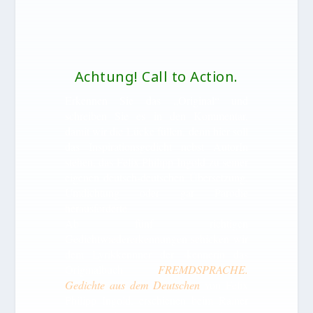
Achtung! Call to Action.
Erkennen Sie das „Original“ und
schreiben Sie es in den Kommentar,
damit wir die Lücke füllen, denn hier soll
das Inspirationsgedicht nebst AutorIn
stehen, das Felix Philipp Ingold zu seiner
eigenen deutsch-deutschen Übersetzung,
Umdichtung oder gar Parodie
herausforderte.
Ab fünf richtigen
Gedichtwiedererkennungen schicken wir
dem Lyrikkennner der -kennerin das
Originalbuch
FREMDSPRACHE.
Gedichte aus dem Deutschen
von Felix
Philipp Ingold, erschienen beim Rainer