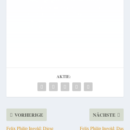
Verlag und noch im Bleisatz gedruckt,
als Hauptgewinn gerne zu. 109 Gedichte
warten noch auf ihren Finder oder die
Finderin. Michael Gratz wurde schon 4
Mal fündig.
AKTIE:
VORHERIGE
NÄCHSTE
Felix Philip Ingold: Diese
Felix Philip Ingold: Das