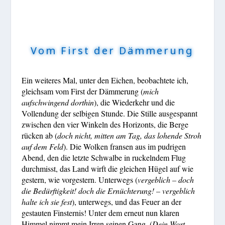
Vom First der Dämmerung
Ein weiteres Mal, unter den Eichen, beobachtete ich,
gleichsam vom First der Dämmerung (
mich
aufschwingend dorthin
), die Wiederkehr und die
Vollendung der selbigen Stunde. Die Stille ausgespannt
zwischen den vier Winkeln des Horizonts, die Berge
rücken
ab
(
doch nicht, mitten am Tag, das lohende Stroh
auf dem Feld
). Die Wolken fransen aus im pudrigen
Abend, den die letzte Schwalbe
in ruckelndem Flug
durchmisst, das Land wirft die gleichen Hügel auf wie
gestern, wie vorgestern.
Unterwegs (
vergeblich – doch
die Bedürftigkeit! doch die Ernüchterung! – vergeblich
halte ich sie fest
), unterwegs, und das Feuer an der
gestauten Finsternis! Unter dem erneut nun klaren
Himmel nimmt mein Irren seinen Gang. (
Dein Wort,