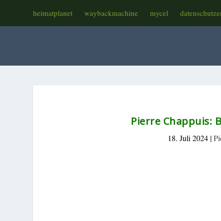
heimatplanet
waybackmachine
mycel
datenschutze
Pierre Chappuis: B
18. Juli 2024
|
Pi