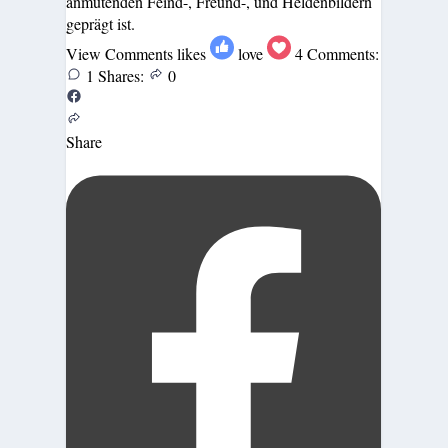
anmutenden Feind-, Freund-, und Heldenbildern
geprägt ist.
View Comments
likes
love
4
Comments:
1
Shares:
0
Share