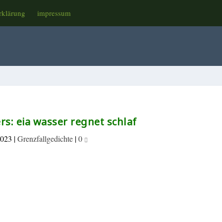
rklärung
impressum
rs: eia wasser regnet schlaf
2023
|
Grenzfallgedichte
|
0