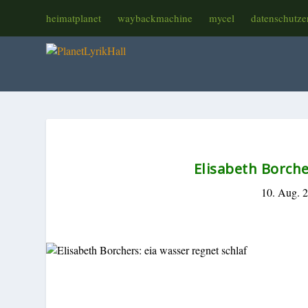
heimatplanet
waybackmachine
mycel
datenschutze
Elisabeth Borche
10. Aug. 