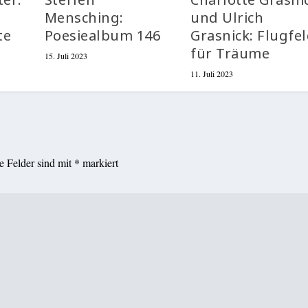
Mensching:
und Ulrich
te
Poesiealbum 146
Grasnick: Flugfe
für Träume
15. Juli 2023
11. Juli 2023
he Felder sind mit
*
markiert