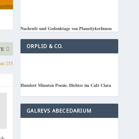
Nachrufe und Gedenktage von PlanetlykerInnen
ORPLID & CO.
TE
bum 255
Hundert Minuten Poesie. Dichter im Café Clara
GALREVS ABECEDARIUM
ck