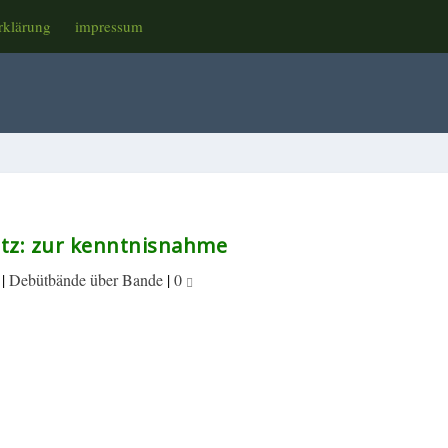
rklärung
impressum
ntz: zur kenntnisnahme
|
Debütbände über Bande
|
0