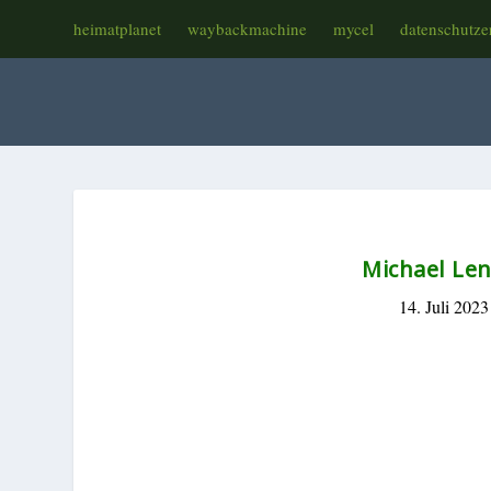
heimatplanet
waybackmachine
mycel
datenschutze
Michael Le
14. Juli 2023