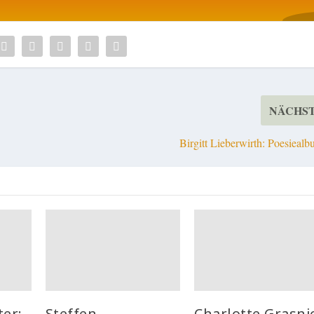
NÄCHS
Birgitt Lieberwirth: Poesieal
ter:
Steffen
Charlotte Grasni