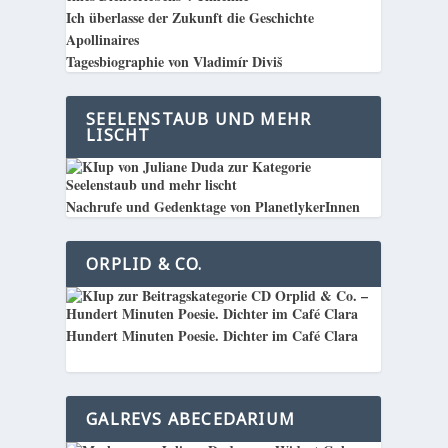
Ich überlasse der Zukunft die Geschichte
Apollinaires
Tagesbiographie von Vladimír Diviš
SEELENSTAUB UND MEHR
LISCHT
Nachrufe und Gedenktage von PlanetlykerInnen
ORPLID & CO.
Hundert Minuten Poesie. Dichter im Café Clara
GALREVS ABECEDARIUM