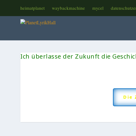
heimatplanet
waybackmachine
mycel
datenschutze
Ich überlasse der Zukunft die Geschich
Die 