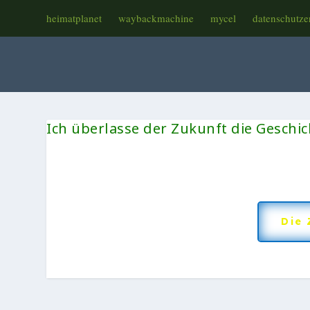
heimatplanet
waybackmachine
mycel
datenschutze
Ich überlasse der Zukunft die Geschich
Die 