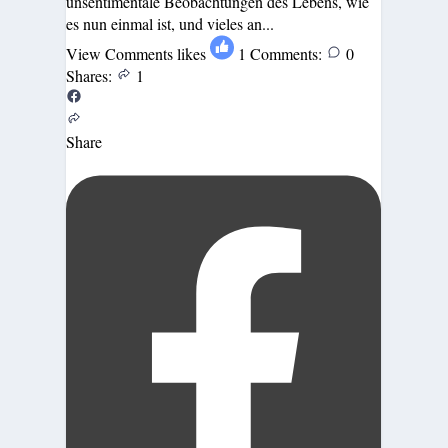
unsentimentale Beobachtungen des Lebens, wie
es nun einmal ist, und vieles an...
View Comments
likes
1
Comments:
0
Shares:
1
Share