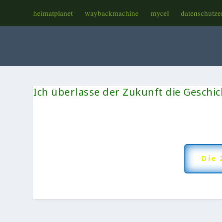
heimatplanet
waybackmachine
mycel
datenschutze
Ich überlasse der Zukunft die Geschich
Die 