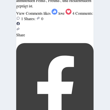
anmutenden Feind-, Freund-, und Heldenbildern
geprägt ist.
View Comments
likes
love
4
Comments:
1
Shares:
0
Share