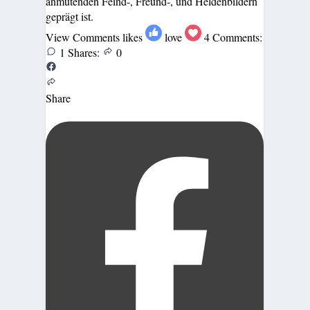
anmutenden Feind-, Freund-, und Heldenbildern
geprägt ist.
View Comments
likes
love
4
Comments:
1
Shares:
0
Share