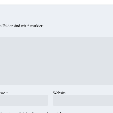
he Felder sind mit
*
markiert
esse
*
Website