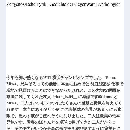
Zeitgenössische Lyrik | Gedichte der Gegenwart | Anthologien
今年も胸が熱くなるWTT横浜チャンピオンズでした、Tomo、
Miwa、兄妹そろっての優勝、本当におめでとう🇯🇵🏆🥇 仕事で
現地で見届けることはできなかったけれど、この大切な瞬間を
動画に残してくれた友人 @han_0403__ に感謝です📸 Tomoと
Miwa、二人はいつもファンにたくさんの感動と勇気を与えてく
れます、本当にありがとう❤️ この表彰式の光景があまりにも素
敵で、思わず涙がこぼれそうになりました。二人は最高の張本
兄妹です、青春のほとんどを卓球に捧げてきた二人だからこ
そ、その努力がいつか最高の形で実を結びますように🏆💐✨ こ