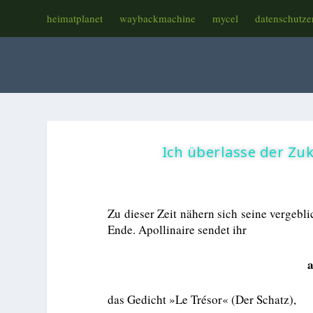
heimatplanet
waybackmachine
mycel
datenschutze
Ich überlasse der Zuk
Zu dieser Zeit nähern sich seine verge
Ende. Apollinaire sendet ihr
a
das Gedicht »Le Trésor« (Der Schatz),