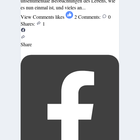
unsentimentale Beobachtungen des Lebens, wie
es nun einmal ist, und vieles an...
View Comments
likes
2
Comments:
0
Shares:
1
Share