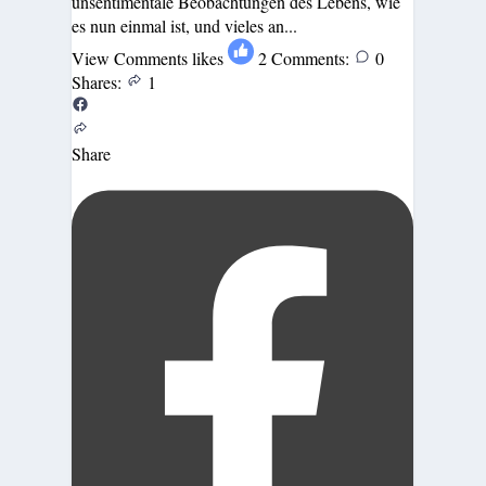
unsentimentale Beobachtungen des Lebens, wie
es nun einmal ist, und vieles an...
View Comments
likes
2
Comments:
0
Shares:
1
Share