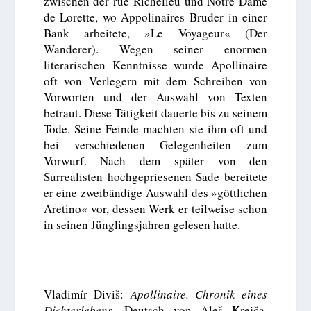
zwischen der rue Richelieu und Notre-Dame
de Lorette, wo Appolinaires Bruder in einer
Bank arbeitete, »Le Voyageur« (Der
Wanderer). Wegen seiner enormen
literarischen Kenntnisse wurde Apollinaire
oft von Verlegern mit dem Schreiben von
Vorworten und der Auswahl von Texten
betraut. Diese Tätigkeit dauerte bis zu seinem
Tode. Seine Feinde machten sie ihm oft und
bei verschiedenen Gelegenheiten zum
Vorwurf. Nach dem später von den
Surrealisten hochgepriesenen Sade bereitete
er eine zweibändige Auswahl des »göttlichen
Aretino« vor, dessen Werk er teilweise schon
in seinen Jünglingsjahren gelesen hatte.
Vladimír Diviš:
Apollinaire. Chronik eines
Dichterlebens.
Deutsch von Aleš Krejča,