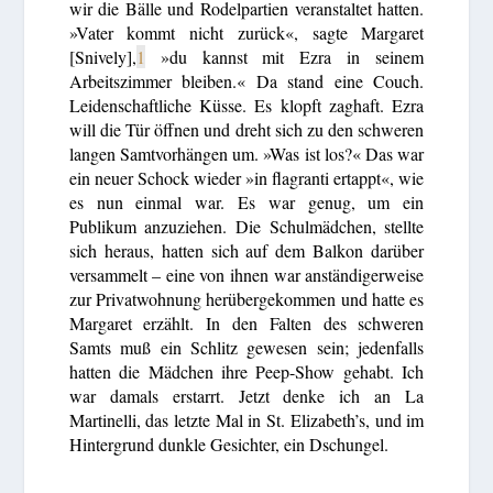
wir die Bälle und Rodelpartien veranstaltet hatten.
»Vater kommt nicht zurück«, sagte Margaret
[Snively],
1
»du kannst mit Ezra in seinem
Arbeitszimmer bleiben.« Da stand eine Couch.
Leidenschaftliche Küsse. Es klopft zaghaft. Ezra
will die Tür öffnen und dreht sich zu den schweren
langen Samtvorhängen um. »Was ist los?« Das war
ein neuer Schock wieder »in flagranti ertappt«, wie
es nun einmal war. Es war genug, um ein
Publikum anzuziehen. Die Schulmädchen, stellte
sich heraus, hatten sich auf dem Balkon darüber
versammelt – eine von ihnen war anständigerweise
zur Privatwohnung herübergekommen und hatte es
Margaret erzählt. In den Falten des schweren
Samts muß ein Schlitz gewesen sein; jedenfalls
hatten die Mädchen ihre Peep-Show gehabt. Ich
war damals erstarrt. Jetzt denke ich an La
Martinelli, das letzte Mal in St. Elizabeth’s, und im
Hintergrund dunkle Gesichter, ein Dschungel.