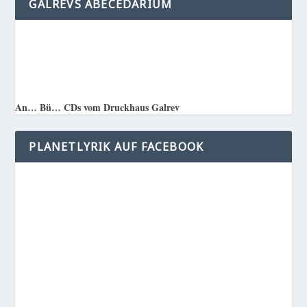
GALREVS ABECEDARIUM
An… Bü… CDs vom Druckhaus Galrev
PLANETLYRIK AUF FACEBOOK