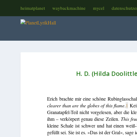
heimatplanet
waybackmachine
mycel
datenschutze
H. D. (Hilda Doolittl
Erich brachte mir eine schöne Rubinglassch
clearer than are the globes of this flame
.
1
Kein
Granatapfel-Teil nicht vorgelesen, aber die k
ihm – verkörpert genau diese Zeilen.
This frui
kleine Schale ist schwer und hat einen weiß
gefüllt sei. Sie ist es. »Das ist der Gral«, sage 