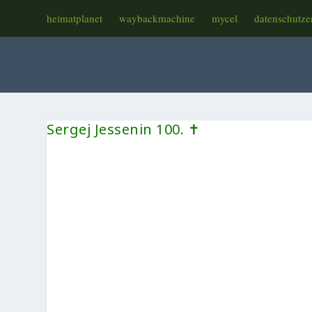
heimatplanet
waybackmachine
mycel
datenschutze
Sergej Jessenin 100. ✝︎