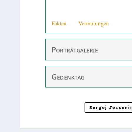
Lebenslauf
Fakten
und
Vermutungen
zum Aut
Porträtgalerie
Gedenktag
Sergej Jessenin