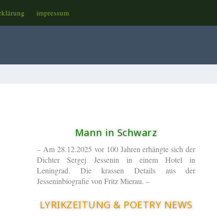
rklärung
impressum
Mann in Schwarz
– Am 28.12.2025 vor 100 Jahren erhängte sich der
Dichter Sergej Jessenin in einem Hotel in
Leningrad. Die krassen Details aus der
Jesseninbiografie von Fritz Mierau. –
LYRIKZEITUNG & POETRY NEWS