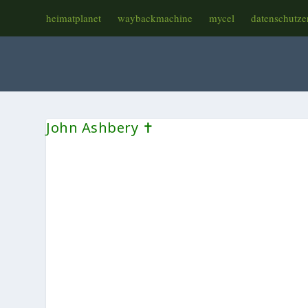
heimatplanet
waybackmachine
mycel
datenschutze
John Ashbery ✝︎