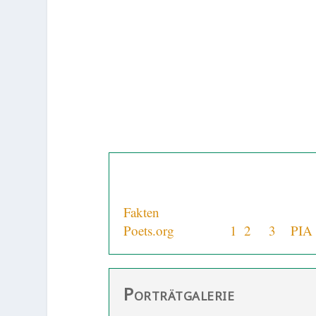
Lebenslauf
Fakten
und Vermutungen zum Aut
Poets.org
+ MAPS
1
,
2
&
3
+
PIA
Porträtgalerie