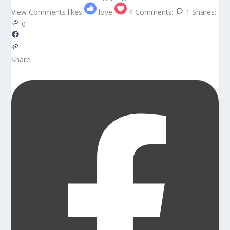
View Comments
likes
love
4
Comments:
1
Shares:
0
Share