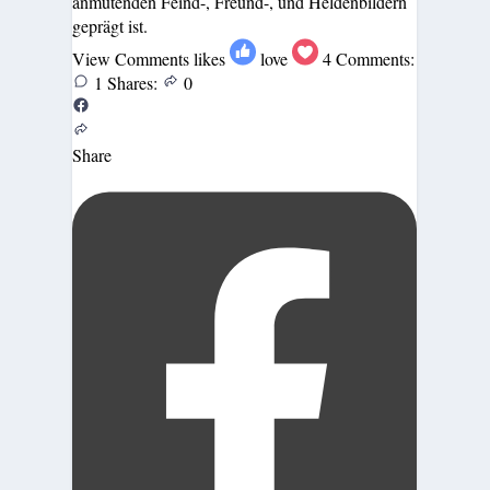
anmutenden Feind-, Freund-, und Heldenbildern
geprägt ist.
View Comments
likes
love
4
Comments:
1
Shares:
0
Share