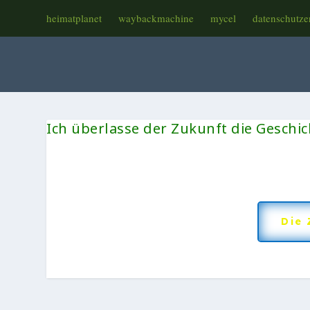
heimatplanet
waybackmachine
mycel
datenschutze
Ich überlasse der Zukunft die Geschich
Die 