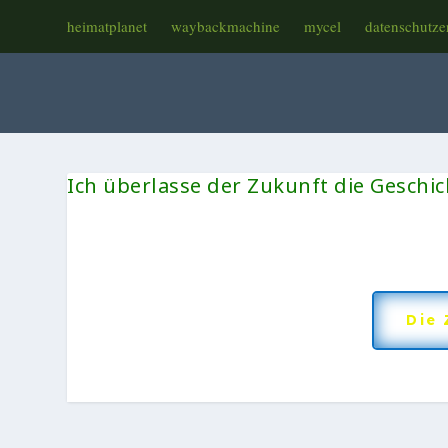
heimatplanet
waybackmachine
mycel
datenschutze
Ich überlasse der Zukunft die Geschich
Die 