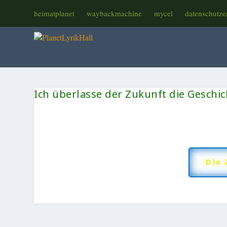
heimatplanet
waybackmachine
mycel
datenschutze
Ich überlasse der Zukunft die Geschich
Die 