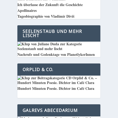
Ich überlasse der Zukunft die Geschichte
Apollinaires
Tagesbiographie von Vladimír Diviš
SEELENSTAUB UND MEHR
LISCHT
Nachrufe und Gedenktage von PlanetlykerInnen
ORPLID & CO.
Hundert Minuten Poesie. Dichter im Café Clara
GALREVS ABECEDARIUM