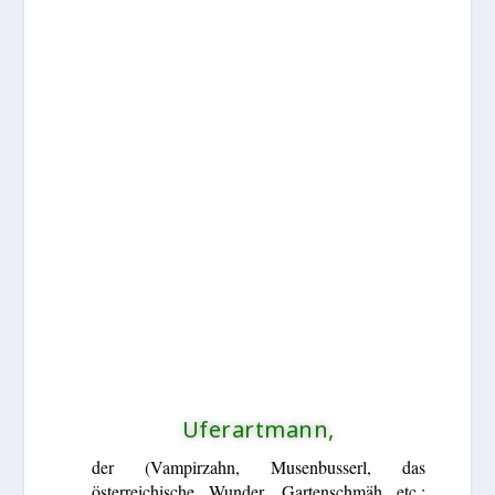
Uferartmann,
der (Vampirzahn, Musenbusserl, das
österreichische Wunder, Gartenschmäh etc.;