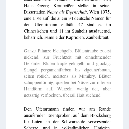
Hans Georg Kernbeißer stellte in seiner
Dissertation
Name als Eigenschaft
, Wien 1975,
eine Liste auf, die allein 34 deutsche Namen für
den Uferartmann enthält, 47 sind es im
Chinesischen und 11 im Suaheli) ausdauernd,
beharrlich. Familie der Kapriolen. Zauberkraut.
Ganze Pflanze bleichgelb. Blütentraube zuerst
nickend, zur Fruchtzeit mit einnehmender
Gebärde. Blüten kupfergeldgelb und glockig.
Stengel pergamentfarben bis zigeunerbraun,
selten rötlich, meistens als Mimikry. Blätter
schuppenförmig, quellen bei Nässe zur offenen
Handform auf. Wurzeln wenig tief, aber
netzartig verflochten, überall Halt suchend.
Den Uferartmann finden wir am Rande
ausufernder Talentproben, auf dem Blocksberg
für Laien, in der Schwarzerde verwesender
Scherze und in volkstümlichen Untiefen.