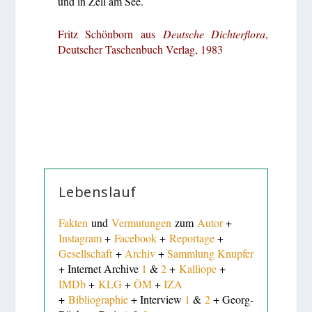
und in Zell am See.
Fritz Schönborn aus
Deutsche Dichterflora
,
Deutscher Taschenbuch Verlag, 1983
Lebenslauf
Fakten
und
Vermutungen
zum
Autor
+
Instagram
+
Facebook
+
Reportage
+
Gesellschaft
+
Archiv
+
Sammlung Knupfer
+ Internet Archive
1
&
2
+
Kalliope
+
IMDb
+
KLG
+
ÖM
+
IZA
+
Bibliographie
+ Interview
1
&
2
+ Georg-