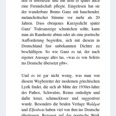
den er übersetzte und mit dem er später auch
eine Freundschaft pflegte. Eingelesen hat sie
der wunderbare Bruno Ganz mit hauchender,
melancholischer Stimme vor mehr als 20
Jahren. Dass ebenjenes Kurzgedicht später
Ganz’ Todesanzeige schmücken sollte, kann
man als Randnotiz abtun oder als eine poetische
Aufforderung begreifen, sich mit diesem in
Deutschland fast unbekannten Dichter zu
beschäftigen. So wie Ganz es tat, der nach
eigener Aussage alles las, »was es von Seferis
ins Deutsche übersetzt gibt«.
Und es ist gar nicht wenig, was man von
diesem Wegbereiter der modernen griechischen
Lyrik findet, die sich ab Mitte der 1930er-Jahre
des Pathos, Schwulsts, Reims entledigte und
dafür leiser, schmuckloser und suggestiver
wurde. Besonders die beiden Verlage
Waldgut
und
Elfenbein
haben viel von ihm ins Deutsche
übertragen. Bezogen auf das poetische Werk