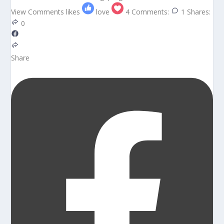
View Comments
likes
love
4
Comments:
1
Shares:
0
Share