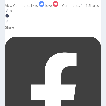
View Comments
likes
love
4
Comments:
1
Shares:
0
Share