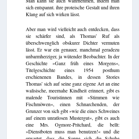
Man kann sie auch wahrnehmen, indem man
sich entspannt. ihre proteische Gestalt und ihren
Klang auf sich wirken lässt.
Aber man wird vielleicht auch entdecken, dass
sie schärfer sind, als Thomas’ Ruf als
überschwenglich obskurer Dichter vermuten
lässt. Er war ein genauer, manchmal geradezu
unbarmherziger, ja wütender Beobachter. In der
Geschichte »Ganz früh eines Morgens«,
Titelgeschichte eines 1954 posthum
erschienenen Bandes, in dessen Stories
Thomas’ sich auf seine ganz eigene Art an eine
walisische, meernahe Kindheit erinnert, gibt es
malende Touristinnen mit »Stimmen wie
Fischmöwen«, einen Schnarchenden, der
Grunzer von sich gibt »wie die eines Schweines
auf einem unratlosen Mustergut«, gibt es auch
eine Mrs. Ogmore-Pritchard, die bellt:
»Dienstboten muss man benutzen!« und die
erwartet, dass die Sonne sich die Schuhe